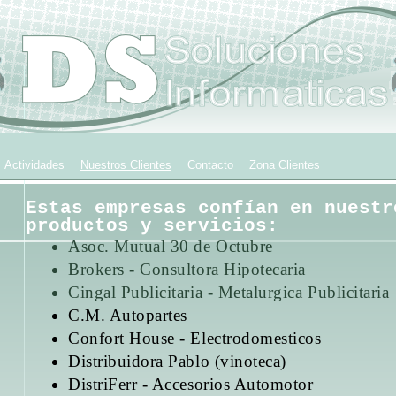
Actividades
Nuestros Clientes
Contacto
Zona Clientes
Estas empresas confían en nuestr
productos y servicios:
Asoc. Mutual 30 de Octubre
Brokers - Consultora Hipotecaria
Cingal Publicitaria - Metalurgica Publicitaria
C.M. Autopartes
Confort House - Electrodomesticos
Distribuidora Pablo (vinoteca)
DistriFerr - Accesorios Automotor