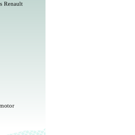
s Renault
omotor